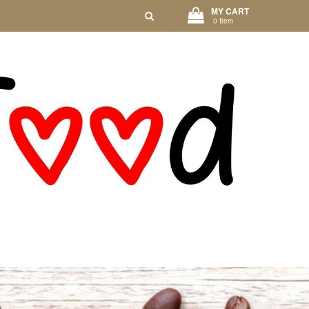
MY CART
0 Item
LIVEN ÖLE
APERITIF
GEBÄCK
KONSERVEN