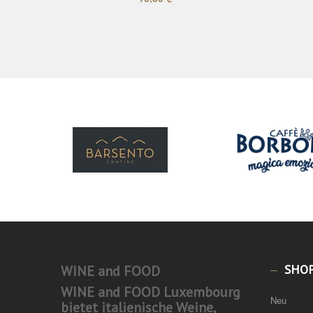
SHO
WINE and FOOD
WINE and FOOD Luxembourg
Neu
bietet italienische Weine,