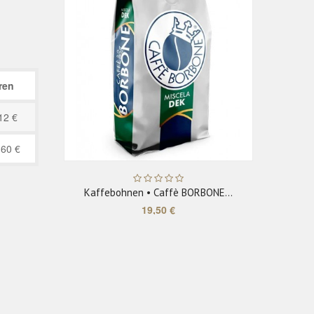
ADD TO CART
ren
12 €
,60 €
Kaffebohnen • Caffè BORBONE...
Kaf
19,50 €