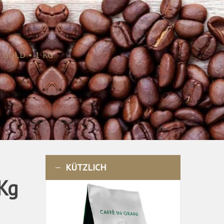
GOLD • 1 KG
KÜTZLICH
Kg