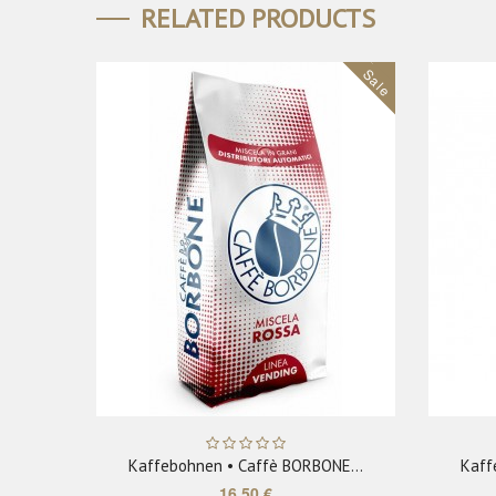
RELATED PRODUCTS
Sale
ADD TO CART
Kaffebohnen • Caffè BORBONE...
Kaff
16,50 €