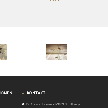
IONEN
KONTAKT
15 Cité op Hudelen • L-3863 Schifflange