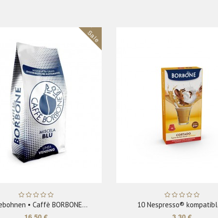
Sale
ADD TO CART
ADD TO CART
ebohnen • Caffè BORBONE...
10 Nespresso® kompatible
16,50 €
3,30 €