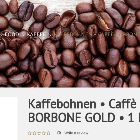
FOOD
KAFFEE
KAFFEBOHNEN • CAFFÈ BORBONE 
Sale
Kaffebohnen • Caffè
BORBONE GOLD • 1 
Write a review