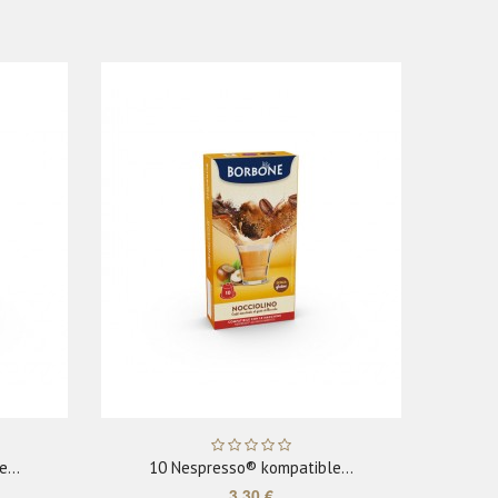
ADD TO CART
...
10 Nespresso® kompatible...
10
3,30 €