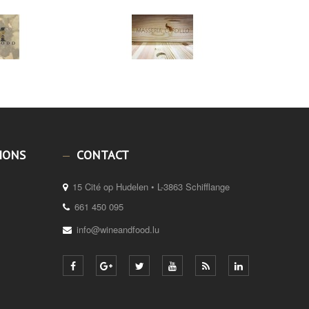
IONS
CONTACT
15 Cité op Hudelen • L-3863 Schifflange
661 450 095
info@wineandfood.lu