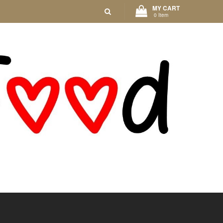
MY CART
0 Item
D'OLIVE
APÉRITIF
PÂTISSERIE
CONSERVES