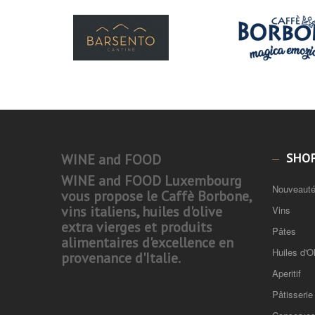
SHO
WINE and FOOD
WINE and FOOD Luxembourg
Nouveaut
vous propose le Caffè Borbone,
vins italiens, huiles d'olive
Vins
extra vierges et produits
Pâtes
alimentaires d'excellence en
Huiles d'O
provenance d'Italie.
Aperitif
Pâtisserie