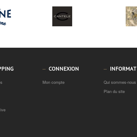
PPING
CONNEXION
INFORMAT
és
Mon compte
Qui sommes-nous
Plan du site
live