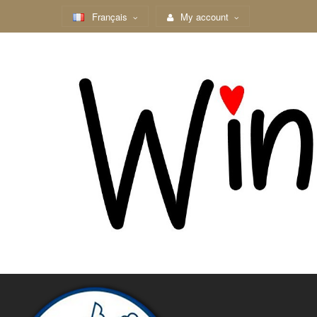
Français
My account